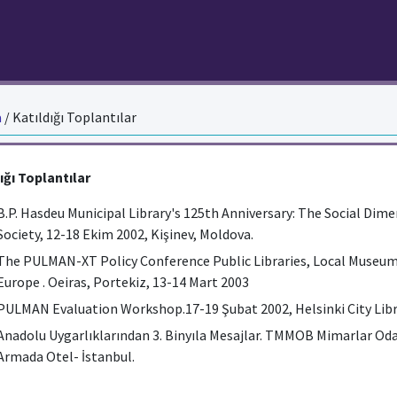
a
/ Katıldığı Toplantılar
ığı Toplantılar
B.P. Hasdeu Municipal Library's 125th Anniversary: The Social Dime
Society, 12-18 Ekim 2002, Kişinev, Moldova.
The PULMAN-XT Policy Conference Public Libraries, Local Museums
Europe . Oeiras, Portekiz, 13-14 Mart 2003
PULMAN Evaluation Workshop.17-19 Şubat 2002, Helsinki City Libra
Anadolu Uygarlıklarından 3. Binyıla Mesajlar. TMMOB Mimarlar Odas
Armada Otel- İstanbul.