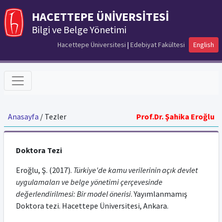
HACETTEPE ÜNİVERSİTESİ
Bilgi ve Belge Yönetimi
Hacettepe Üniversitesi
|
Edebiyat Fakültesi
English
Anasayfa
/ Tezler
Prof.Dr. Şahika Eroğlu
Doktora Tezi
Eroğlu, Ş.
(2017).
Türkiye'de kamu verilerinin açık devlet
uygulamaları ve belge yönetimi çerçevesinde
değerlendirilmesi: Bir model önerisi
. Yayımlanmamış
Doktora tezi. Hacettepe Üniversitesi, Ankara.