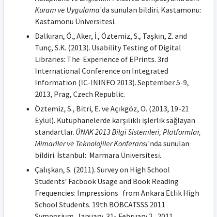
Kuram ve Uygulama
'da sunulan bildiri. Kastamonu:
Kastamonu Üniversitesi.
Dalkıran, Ö., Aker, İ., Öztemiz, S., Taşkın, Z. and
Tunç, S.K. (2013). Usability Testing of Digital
Libraries: The Experience of EPrints. 3rd
International Conference on Integrated
Information (IC-ININFO 2013). September 5-9,
2013, Prag, Czech Republic.
Öztemiz, S., Bitri, E. ve Açıkgöz, O. (2013, 19-21
Eylül). Kütüphanelerde karşılıklı işlerlik sağlayan
standartlar.
ÜNAK 2013 Bilgi Sistemleri, Platformlar,
Mimariler ve Teknolojiler Konferansı
'nda sunulan
bildiri. İstanbul: Marmara Üniversitesi.
Çalışkan, S. (2011). Survey on High School
Students’ Facbook Usage and Book Reading
Frequencies: Impressions from Ankara Etlik High
School Students. 19th BOBCATSSS 2011
Symposium, January 31- February 2, 2011,