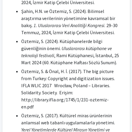
2024, İzmir Katip Çelebi Üniversitesi.
Şahin, H.N. ve Öztemiz, S. (2024). Bilimsel
araştırma verilerinin yönetimine kavramsal bir
bakış.
1. Uluslararası Veri Analitiği Kongresi.
29-30
Temmuz, 2024, İzmir Katip Çelebi Üniversitesi.
Öztemiz, S. (2024). Kütüphanelerde bilgi
güvenliğinin önemi.
Uluslararası kütüphane ve
teknoloji festivali
, Rami Kütüphanesi, İstanbul, 25
Mart 2024 (60. Kütüphane Haftası Sözlü Sunum).
Öztemiz, S. & Önal, H. İ. (2017). The big picture
from Turkey: Copyright and digitization issues.
IFLA WLIC 2017 Wrocław, Poland – Libraries.
Solidarity. Society. Erişim:
http://library.ifla.org/1745/1/231-oztemiz-
en.pdf
Öztemiz, S. (2017). Kültürel miras ürünlerinin
anlamsal web tabanlı uygulamalarla yönetimi.
Yerel Yönetimlerde Kültürel Mirasın Yönetimi ve