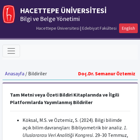
HACETTEPE ÜNİVERSİTESİ
Bilgi ve Belge Yönetimi
Hacettepe Üniversitesi
|
Edebiyat Fakültesi
English
Anasayfa
/ Bildiriler
Doç.Dr. Semanur Öztemiz
Tam Metni veya Özeti Bildiri Kitaplarında ve İlgili
Platformlarda Yayımlanmış Bildiriler
Köksal, M.S. ve Öztemiz, S. (2024). Bilgi bilimde
açık bilim davranışları: Bibliyometrik bir analiz.
1.
Uluslararası Veri Analitiği Kongresi.
29-30 Temmuz,