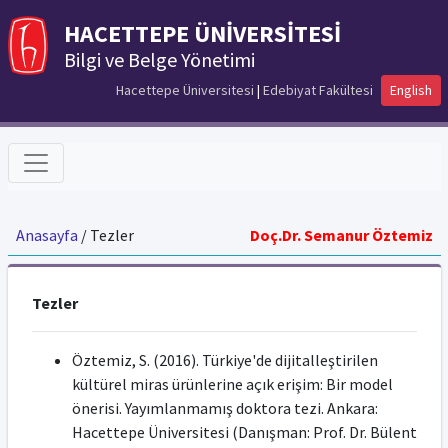
HACETTEPE ÜNİVERSİTESİ
Bilgi ve Belge Yönetimi
Hacettepe Üniversitesi
|
Edebiyat Fakültesi
English
Anasayfa
/ Tezler
Doç.Dr. Semanur Öztemiz
Tezler
Öztemiz, S. (2016). Türkiye'de dijitalleştirilen
kültürel miras ürünlerine açık erişim: Bir model
önerisi. Yayımlanmamış doktora tezi. Ankara:
Hacettepe Üniversitesi (Danışman: Prof. Dr. Bülent