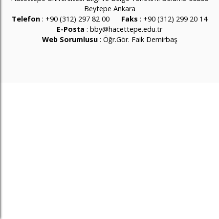
Beytepe Ankara
Telefon
: +90 (312) 297 82 00
Faks
: +90 (312) 299 20 14
E-Posta
:
bby@hacettepe.edu.tr
Web Sorumlusu
:
Öğr.Gör. Faik Demirbaş