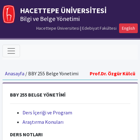
HACETTEPE ÜNİVERSİTESİ
Bilgi ve Belge Yönetimi
Hacettepe Üniversitesi
|
Edebiyat Fakültesi
English
Anasayfa
/ BBY 255 Belge Yönetimi
Prof.Dr. Özgür Külcü
BBY 255 BELGE YÖNETİMİ
Ders İçeriği ve Program
Araştırma Konuları
DERS NOTLARI