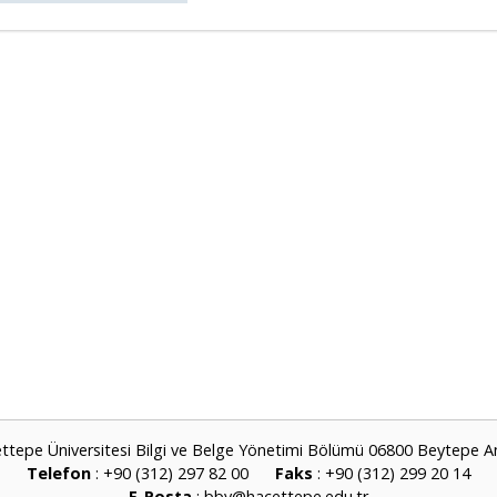
ttepe Üniversitesi Bilgi ve Belge Yönetimi Bölümü 06800 Beytepe A
Telefon
: +90 (312) 297 82 00
Faks
: +90 (312) 299 20 14
E-Posta
:
bby@hacettepe.edu.tr