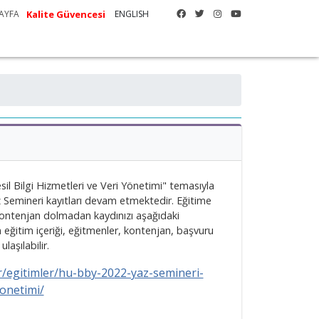
Kalite Güvencesi
AYFA
ENGLISH
il Bilgi Hizmetleri ve Veri Yönetimi" temasıyla
 Semineri kayıtları devam etmektedir. Eğitime
r. Kontenjan dolmadan kaydınızı aşağıdaki
n eğitim içeriği, eğitmenler, kontenjan, başvuru
laşılabilir.
r/egitimler/hu-bby-2022-yaz-semineri-
yonetimi/