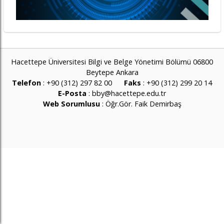
Hacettepe Üniversitesi Bilgi ve Belge Yönetimi Bölümü 06800
Beytepe Ankara
Telefon
: +90 (312) 297 82 00
Faks
: +90 (312) 299 20 14
E-Posta
:
bby@hacettepe.edu.tr
Web Sorumlusu
:
Öğr.Gör. Faik Demirbaş