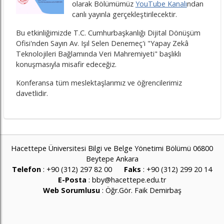
olarak Bölümümüz
YouTube Kanalı
ndan
canlı yayınla gerçekleştirilecektir.
Bu etkinliğimizde T.C. Cumhurbaşkanlığı Dijital Dönüşüm
Ofisi'nden Sayın Av. Işıl Selen Denemeç'i "Yapay Zekâ
Teknolojileri Bağlamında Veri Mahremiyeti" başlıklı
konuşmasıyla misafir edeceğiz.
Konferansa tüm meslektaşlarımız ve öğrencilerimiz
davetlidir.
Hacettepe Üniversitesi Bilgi ve Belge Yönetimi Bölümü 06800
Beytepe Ankara
Telefon
: +90 (312) 297 82 00
Faks
: +90 (312) 299 20 14
E-Posta
:
bby@hacettepe.edu.tr
Web Sorumlusu
:
Öğr.Gör. Faik Demirbaş