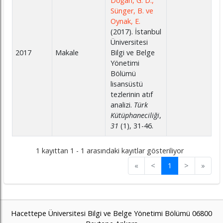
Doğan, G. D.,
Sünger, B. ve
Oynak, E.
(2017). İstanbul
Üniversitesi
2017
Makale
Bilgi ve Belge
Yönetimi
Bölümü
lisansüstü
tezlerinin atıf
analizi.
Türk
Kütüphaneciliği
,
31
(1), 31-46.
1 kayıttan 1 - 1 arasındaki kayıtlar gösteriliyor
«
<
1
>
»
Hacettepe Üniversitesi Bilgi ve Belge Yönetimi Bölümü 06800