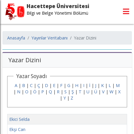
Hacettepe Üniversitesi
Bilgi ve Belge Yönetimi Bölümü
Anasayfa
Yayınlar Veritabanı
Yazar Dizini
Yazar Dizini
Yazar Soyadı
A
|
B
|
C
|
Ç
|
D
|
E
|
F
|
G
|
H
|
I
|
İ
|
J
|
K
|
L
|
M
|
N
|
O
|
Ö
|
P
|
Q
|
R
|
S
|
Ş
|
T
|
U
|
Ü
|
V
|
W
|
X
|
Y
|
Z
Ekici Selda
Ekşi Can