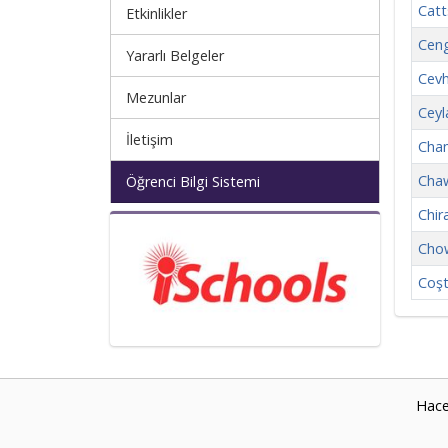
Catt
Etkinlikler
Ceng
Yararlı Belgeler
Cevh
Mezunlar
Ceyl
İletişim
Cham
Chaw
Öğrenci Bilgi Sistemi
Chir
Cho
Coşt
Hace