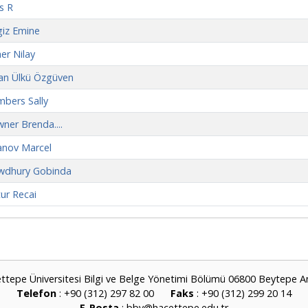
s R
iz Emine
er Nilay
an Ülkü Özgüven
bers Sally
ner Brenda....
anov Marcel
wdhury Gobinda
ur Recai
ttepe Üniversitesi Bilgi ve Belge Yönetimi Bölümü 06800 Beytepe A
Telefon
: +90 (312) 297 82 00
Faks
: +90 (312) 299 20 14
E-Posta
:
bby@hacettepe.edu.tr