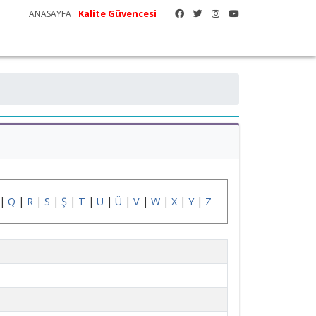
Kalite Güvencesi
ANASAYFA
|
Q
|
R
|
S
|
Ş
|
T
|
U
|
Ü
|
V
|
W
|
X
|
Y
|
Z