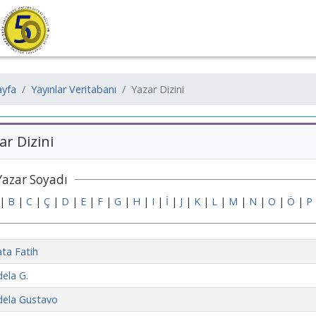
yfa
Yayınlar Veritabanı
Yazar Dizini
ar Dizini
Yazar Soyadı
|
B
|
C
|
Ç
|
D
|
E
|
F
|
G
|
H
|
I
|
İ
|
J
|
K
|
L
|
M
|
N
|
O
|
Ö
|
P
ta Fatih
ela G.
ela Gustavo