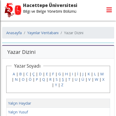
Hacettepe Üniversitesi
Bilgi ve Belge Yönetimi Bölümü
Anasayfa
Yayınlar Veritabanı
Yazar Dizini
Yazar Dizini
Yazar Soyadı
A
|
B
|
C
|
Ç
|
D
|
E
|
F
|
G
|
H
|
I
|
İ
|
J
|
K
|
L
|
M
|
N
|
O
|
Ö
|
P
|
Q
|
R
|
S
|
Ş
|
T
|
U
|
Ü
|
V
|
W
|
X
|
Y
|
Z
Yalçın Haydar
Yalçın Yusuf