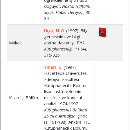
öğrencilerine iş umudu
doğuyor.
Nokta: Haftalık
Siyasi Haber Dergisi
, , 30-
34.
Uçak, N. Ö.
(1997). Bilgi
gereksinimi ve bilgi
Makale
arama davranışı.
Türk
Kütüphaneciliği
,
11
(4),
315-325.
Yılmaz, B.
(1997).
Hacettepe Üniversitesi
Edebiyat Fakültesi
Kütüphanecilik Bölümü
lisansüstü tezlerinin
Kitap İçi Bölüm
niceliksel ve konusal
analizi: 1974-1997.
Kütüphanecilik Bölümü
25.Yıl'a Armağan
içinde
(s. 191-198). Ankara: H.Ü.
Kütüphanecilik Bölümü.