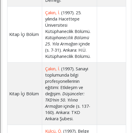
Derneği.
Çakın, İ.
(1997). 25.
yılında Hacettepe
Üniversitesi
Kütüphanecilik Bölümü.
Kitap İçi Bölüm
Kütüphanecilik Bölümü
25. Yıla Armağan
içinde
(s. 7-31). Ankara: H.Ü.
Kütüphanecilik Bölümü.
Çakın, İ.
(1997). Sanayi
toplumunda bilgi
profesyonellerinin
eğitimi: Etkileşim ve
Kitap İçi Bölüm
değişim.
Düşünceler:
TKD’nin 50. Yılına
Armağan
içinde (s. 137-
160). Ankara: TKD
Ankara Şubesi.
Külcü, Ö.
(1997). Belge