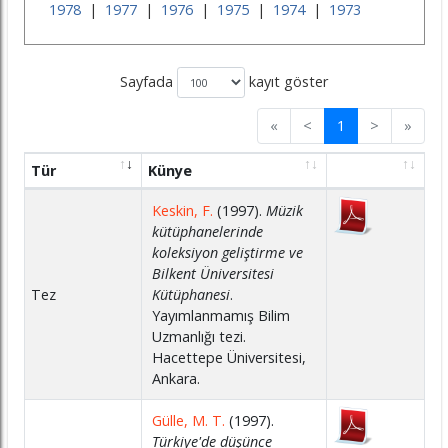
1978
|
1977
|
1976
|
1975
|
1974
|
1973
Sayfada
kayıt göster
«
<
1
>
»
Tür
Künye
Keskin, F.
(1997).
Müzik
kütüphanelerinde
koleksiyon geliştirme ve
Bilkent Üniversitesi
Tez
Kütüphanesi
.
Yayımlanmamış Bilim
Uzmanlığı tezi.
Hacettepe Üniversitesi,
Ankara.
Gülle, M. T.
(1997).
Türkiye'de düşünce