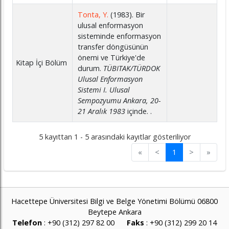
Tonta, Y.
(1983). Bir
ulusal enformasyon
sisteminde enformasyon
transfer döngüsünün
önemi ve Türkiye'de
Kitap İçi Bölüm
durum.
TÜBITAK/TÜRDOK
Ulusal Enformasyon
Sistemi I. Ulusal
Sempozyumu Ankara, 20-
21 Aralık 1983
içinde. .
5 kayıttan 1 - 5 arasındaki kayıtlar gösteriliyor
«
<
1
>
»
Hacettepe Üniversitesi Bilgi ve Belge Yönetimi Bölümü 06800
Beytepe Ankara
Telefon
: +90 (312) 297 82 00
Faks
: +90 (312) 299 20 14