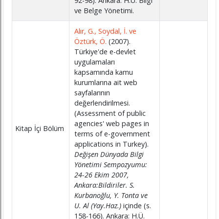
92-98). Ankara: H.Ü. Bilgi
ve Belge Yönetimi.
Alır, G., Soydal, İ. ve
Öztürk, Ö.
(2007).
Türkiye'de e-devlet
uygulamaları
kapsamında kamu
kurumlarına ait web
sayfalarının
değerlendirilmesi.
(Assessment of public
agencies' web pages in
Kitap İçi Bölüm
terms of e-government
applications in Turkey).
Değişen Dünyada Bilgi
Yönetimi Sempozyumu:
24-26 Ekim 2007,
Ankara:Bildiriler. S.
Kurbanoğlu, Y. Tonta ve
U. Al (Yay.Haz.)
içinde (s.
158-166). Ankara: H.Ü.