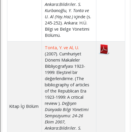
Ankara:Bildiriler. S.
Kurbanoğlu, Y. Tonta ve
U. Al (Yay.Haz.)
içinde (s.
245-252). Ankara: H.Ü.
Bilgi ve Belge Yönetimi
Bölümü.
Tonta, Y. ve Al, U.
(2007). Cumhuriyet
Dönemi Makaleler
Bibliyografyası 1923-
1999: Eleştirel bir
değerlendirme. (The
bibliography of articles
of the Republican Era
1923-1999: A critical
review ).
Değişen
Kitap İçi Bölüm
Dünyada Bilgi Yönetimi
Sempozyumu: 24-26
Ekim 2007,
Ankara:Bildiriler. S.