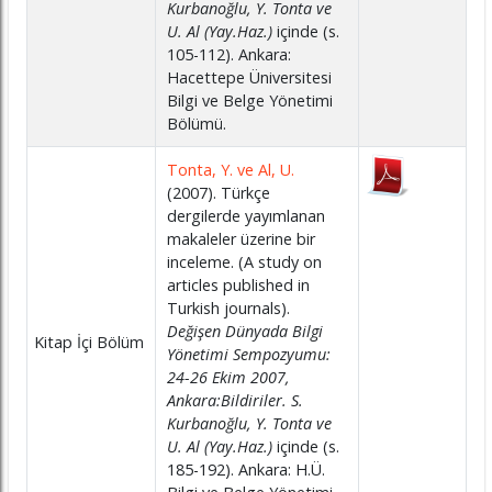
Kurbanoğlu, Y. Tonta ve
U. Al (Yay.Haz.)
içinde (s.
105-112). Ankara:
Hacettepe Üniversitesi
Bilgi ve Belge Yönetimi
Bölümü.
Tonta, Y. ve Al, U.
(2007). Türkçe
dergilerde yayımlanan
makaleler üzerine bir
inceleme. (A study on
articles published in
Turkish journals).
Değişen Dünyada Bilgi
Kitap İçi Bölüm
Yönetimi Sempozyumu:
24-26 Ekim 2007,
Ankara:Bildiriler. S.
Kurbanoğlu, Y. Tonta ve
U. Al (Yay.Haz.)
içinde (s.
185-192). Ankara: H.Ü.