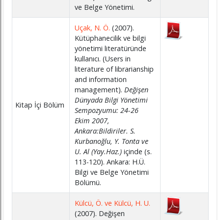
ve Belge Yönetimi.
Uçak, N. Ö.
(2007).
Kütüphanecilik ve bilgi
yönetimi literatüründe
kullanıcı. (Users in
literature of librarianship
and information
management).
Değişen
Dünyada Bilgi Yönetimi
Kitap İçi Bölüm
Sempozyumu: 24-26
Ekim 2007,
Ankara:Bildiriler. S.
Kurbanoğlu, Y. Tonta ve
U. Al (Yay.Haz.)
içinde (s.
113-120). Ankara: H.Ü.
Bilgi ve Belge Yönetimi
Bölümü.
Külcü, Ö. ve Külcü, H. U.
(2007). Değişen