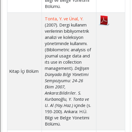
Bilgi ve Belge Yönetimi
Bölümü.
Tonta, Y. ve Ünal, Y.
(2007). Dergi kullanım
verilerinin bibliyometrik
analizi ve koleksiyon
yönetiminde kullanımı.
(Bibliometric analysis of
journal usage data and
ıts use in collection
management).
Değişen
Kitap İçi Bölüm
Dünyada Bilgi Yönetimi
Sempozyumu: 24-26
Ekim 2007,
Ankara:Bildiriler. S.
Kurbanoğlu, Y. Tonta ve
U. Al (Yay.Haz.)
içinde (s.
193-200). Ankara: H.Ü.
Bilgi ve Belge Yönetimi
Bölümü.