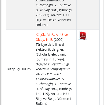
Ankara:Bildiriler. S.
Kurbanoğlu, Y. Tonta ve
U. Al (Yay.Haz.)
içinde (s.
209-217). Ankara: H.Ü.
Bilgi ve Belge Yönetimi
Bölümü.
Küçük, M. E., Al, U. ve
Olcay, N. E.
(2007).
Türkiye'de bilimsel
elektronik dergiler.
(Scholarly electronic
journals in Turkey).
Değişen Dünyada Bilgi
Kitap İçi Bölüm
Yönetimi Sempozyumu:
24-26 Ekim 2007,
Ankara:Bildiriler. S.
Kurbanoğlu, Y. Tonta ve
U. Al (Yay.Haz.)
içinde (s.
144-149). Ankara: H.Ü.
Bilgi ve Belge Yönetimi
Bölümü.