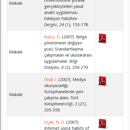
Üniversitesine yönelik
Makale
gerçekleştirilen yasal
analiz uygulaması.
Edebiyat Fakültesi
Dergisi
,
24
(1), 153-178.
Külcü, Ö.
(2007). Belge
yönetiminin değişen
yüzü: Standartlaşma
Makale
çalışmaları ve uluslararası
uygulamalar.
Bilgi
Dünyası
,
8
(2), 230-279.
Önal, İ.
(2007). Medya
okuryazarlığı:
Kütüphanelerde yeni
Makale
çalışma alanı.
Türk
Kütüphaneciliği
,
3
(21),
335-359.
Uçak, N. Ö.
(2007).
Internet using habits of