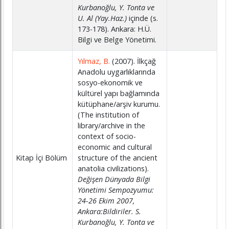
Kurbanoğlu, Y. Tonta ve
U. Al (Yay.Haz.)
içinde (s.
173-178). Ankara: H.Ü.
Bilgi ve Belge Yönetimi.
Yılmaz, B.
(2007). İlkçağ
Anadolu uygarlıklarında
sosyo-ekonomik ve
kültürel yapı bağlamında
kütüphane/arşiv kurumu.
(The institution of
library/archive in the
context of socio-
economic and cultural
Kitap İçi Bölüm
structure of the ancient
anatolia civilizations).
Değişen Dünyada Bilgi
Yönetimi Sempozyumu:
24-26 Ekim 2007,
Ankara:Bildiriler. S.
Kurbanoğlu, Y. Tonta ve