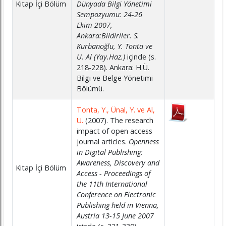
Kitap İçi Bölüm
Dünyada Bilgi Yönetimi
Sempozyumu: 24-26
Ekim 2007,
Ankara:Bildiriler. S.
Kurbanoğlu, Y. Tonta ve
U. Al (Yay.Haz.)
içinde (s.
218-228). Ankara: H.Ü.
Bilgi ve Belge Yönetimi
Bölümü.
Tonta, Y., Ünal, Y. ve Al,
U.
(2007). The research
impact of open access
journal articles.
Openness
in Digital Publishing:
Awareness, Discovery and
Kitap İçi Bölüm
Access - Proceedings of
the 11th International
Conference on Electronic
Publishing held in Vienna,
Austria 13-15 June 2007