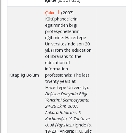
içinde (s. 321-330). .
Çakın, İ.
(2007).
Kütüphanecilerin
eğitiminden bilgi
profesyonellerinin
eğitimine: Hacettepe
Üniversitesi’nde son 20
yıl. (From the education
of librarians to the
education of
information
Kitap İçi Bölüm
professionals: The last
twenty years at
Hacettepe University).
Değişen Dünyada Bilgi
Yönetimi Sempozyumu:
24-26 Ekim 2007,
Ankara:Bildiriler. S.
Kurbanoğlu, Y. Tonta ve
U. Al (Yay.Haz.)
içinde (s.
19-23). Ankara: H.Ü. Bilgi