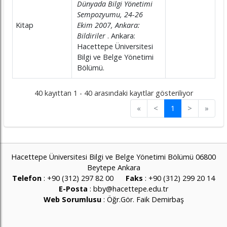
Dünyada Bilgi Yönetimi
Sempozyumu, 24-26
Kitap
Ekim 2007, Ankara:
Bildiriler
. Ankara:
Hacettepe Üniversitesi
Bilgi ve Belge Yönetimi
Bölümü.
40 kayıttan 1 - 40 arasındaki kayıtlar gösteriliyor
«
<
1
>
»
Hacettepe Üniversitesi Bilgi ve Belge Yönetimi Bölümü 06800
Beytepe Ankara
Telefon
: +90 (312) 297 82 00
Faks
: +90 (312) 299 20 14
E-Posta
:
bby@hacettepe.edu.tr
Web Sorumlusu
:
Öğr.Gör. Faik Demirbaş