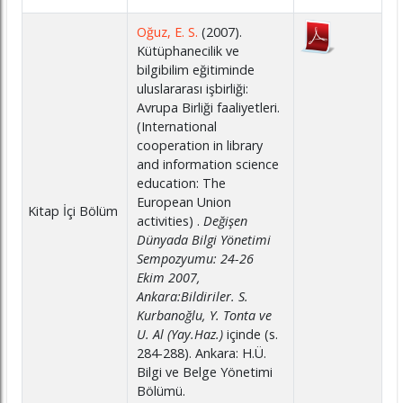
Oğuz, E. S.
(2007).
Kütüphanecilik ve
bilgibilim eğitiminde
uluslararası işbirliği:
Avrupa Birliği faaliyetleri.
(International
cooperation in library
and information science
education: The
European Union
Kitap İçi Bölüm
activities) .
Değişen
Dünyada Bilgi Yönetimi
Sempozyumu: 24-26
Ekim 2007,
Ankara:Bildiriler. S.
Kurbanoğlu, Y. Tonta ve
U. Al (Yay.Haz.)
içinde (s.
284-288). Ankara: H.Ü.
Bilgi ve Belge Yönetimi
Bölümü.