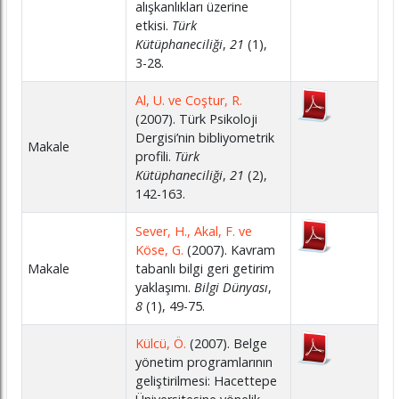
alışkanlıkları üzerine
etkisi.
Türk
Kütüphaneciliği
,
21
(1),
3-28.
Al, U. ve Coştur, R.
(2007). Türk Psikoloji
Dergisi’nin bibliyometrik
Makale
profili.
Türk
Kütüphaneciliği
,
21
(2),
142-163.
Sever, H., Akal, F. ve
Köse, G.
(2007). Kavram
Makale
tabanlı bilgi geri getirim
yaklaşımı.
Bilgi Dünyası
,
8
(1), 49-75.
Külcü, Ö.
(2007). Belge
yönetim programlarının
geliştirilmesi: Hacettepe