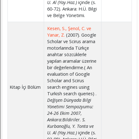
U. Al (Yay.Haz.)
içinde (s.
60-72). Ankara: H.Ü. Bilgi
ve Belge Yönetimi.
Kesen, S., Şenol, C. ve
Yanar, Z.
(2007). Google
Scholar ve Scirus arama
motorlarında Türkçe
anahtar sözcüklerle
yapılan aramalar üzerine
bir değerlendirme.( An
evaluation of Google
Scholar and Scirus
Kitap İçi Bölüm
search engines using
Turkish search queries) .
Değişen Dünyada Bilgi
Yönetimi Sempozyumu:
24-26 Ekim 2007,
Ankara:Bildiriler. S.
Kurbanoğlu, Y. Tonta ve
U. Al (Yay.Haz.)
içinde (s.