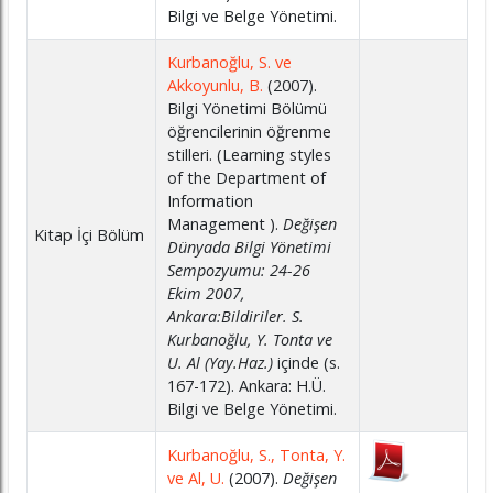
Bilgi ve Belge Yönetimi.
Kurbanoğlu, S. ve
Akkoyunlu, B.
(2007).
Bilgi Yönetimi Bölümü
öğrencilerinin öğrenme
stilleri. (Learning styles
of the Department of
Information
Management ).
Değişen
Kitap İçi Bölüm
Dünyada Bilgi Yönetimi
Sempozyumu: 24-26
Ekim 2007,
Ankara:Bildiriler. S.
Kurbanoğlu, Y. Tonta ve
U. Al (Yay.Haz.)
içinde (s.
167-172). Ankara: H.Ü.
Bilgi ve Belge Yönetimi.
Kurbanoğlu, S., Tonta, Y.
ve Al, U.
(2007).
Değişen