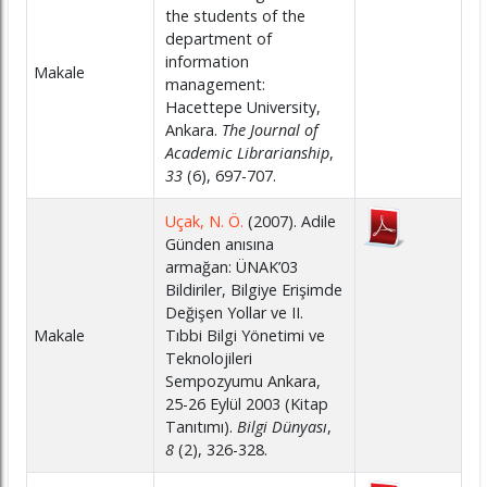
the students of the
department of
information
Makale
management:
Hacettepe University,
Ankara.
The Journal of
Academic Librarianship
,
33
(6), 697-707.
Uçak, N. Ö.
(2007). Adile
Günden anısına
armağan: ÜNAK’03
Bildiriler, Bilgiye Erişimde
Değişen Yollar ve II.
Makale
Tıbbi Bilgi Yönetimi ve
Teknolojileri
Sempozyumu Ankara,
25-26 Eylül 2003 (Kitap
Tanıtımı).
Bilgi Dünyası
,
8
(2), 326-328.